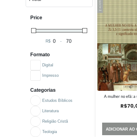
Price
R$
-
Minimum Price
Maximum Price
Formato
Digital
Impresso
Categorias
A mulher no efá: a
Estudos Bíblicos
R$
70,
Literatura
Religião Cristã
ADICIONAR AO
Teologia