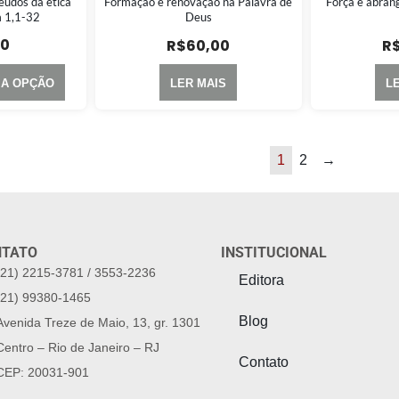
údos da ética
Formação e renovação na Palavra de
Força e abran
m 1,1-32
Deus
00
R$
60,00
R
MA OPÇÃO
LER MAIS
L
1
2
→
NTATO
INSTITUCIONAL
(21) 2215-3781 / 3553-2236
Editora
(21) 99380-1465
Blog
Avenida Treze de Maio, 13, gr. 1301
Centro – Rio de Janeiro – RJ
Contato
CEP: 20031-901