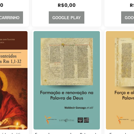
00
R$
0,00
R
 CARRINHO
GOOGLE PLAY
GOO