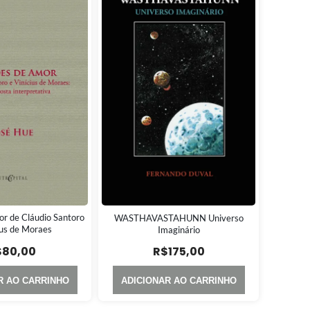
r de Cláudio Santoro
WASTHAVASTAHUNN Universo
ius de Moraes
Imaginário
$
80,00
R$
175,00
R AO CARRINHO
ADICIONAR AO CARRINHO