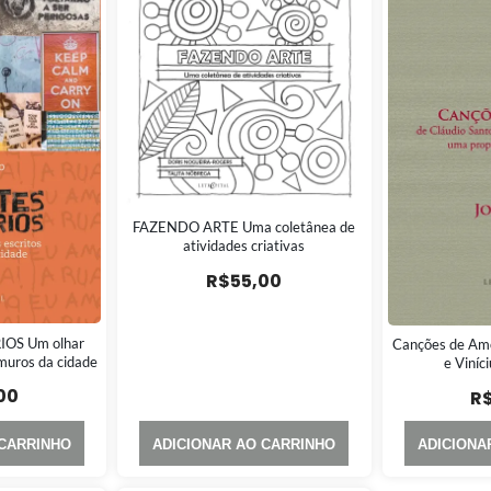
FAZENDO ARTE Uma coletânea de
atividades criativas
R$
55,00
IOS Um olhar
Canções de Amo
 muros da cidade
e Viníc
00
R
 CARRINHO
ADICIONAR AO CARRINHO
ADICIONA