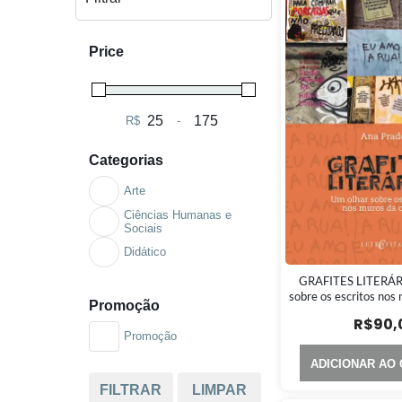
Price
R$
-
Minimum Price
Maximum Price
Categorias
Arte
Ciências Humanas e
Sociais
Didático
GRAFITES LITERÁR
sobre os escritos nos
Promoção
R$
90,
Promoção
ADICIONAR AO
FILTRAR
LIMPAR