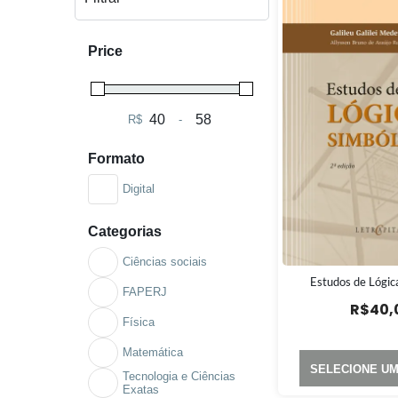
Price
R$
-
Minimum Price
Maximum Price
Formato
Digital
Categorias
Ciências sociais
Estudos de Lógic
FAPERJ
R$
40,
Física
Matemática
SELECIONE U
Tecnologia e Ciências
Exatas