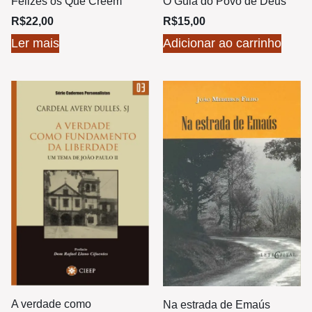
Felizes os Que Crêem
O Guia do Povo de Deus
R$
22,00
R$
15,00
Ler mais
Adicionar ao carrinho
A verdade como
Na estrada de Emaús