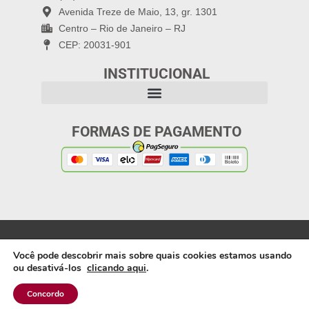
Avenida Treze de Maio, 13, gr. 1301
Centro – Rio de Janeiro – RJ
CEP: 20031-901
INSTITUCIONAL
FORMAS DE PAGAMENTO
Política de Privacidade
Copyright 2025: Letra
Você pode descobrir mais sobre quais cookies estamos usando
Capital Editora |
ou desativá-los
clicando aqui
.
Webdesign: Artífices
Produções
Concordo