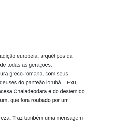
adição europeia, arquétipos da
l de todas as gerações.
ltura greco-romana, com seus
 deuses do panteão iorubá – Exu,
incesa Chaladeodara e do destemido
rum, que fora roubado por um
atureza. Traz também uma mensagem