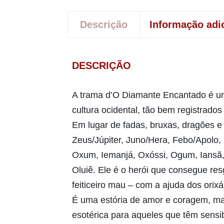
Descrição
Informação adi
DESCRIÇÃO
A trama d’O Diamante Encantado é uma
cultura ocidental, tão bem registrado
Em lugar de fadas, bruxas, dragões e
Zeus/Júpiter, Juno/Hera, Febo/Apolo,
Oxum, Iemanjá, Oxóssi, Ogum, Iansã,
Oluiê. Ele é o herói que consegue re
feiticeiro mau – com a ajuda dos ori
É uma estória de amor e coragem, ma
esotérica para aqueles que têm sensib