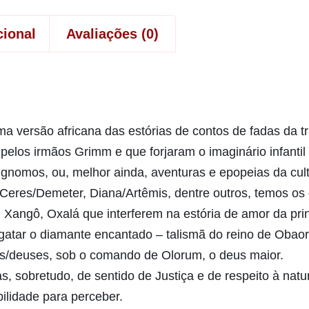
cional
Avaliações (0)
 versão africana das estórias de contos de fadas da tr
s pelos irmãos Grimm e que forjaram o imaginário infanti
 gnomos, ou, melhor ainda, aventuras e epopeias da cu
 Ceres/Demeter, Diana/Artêmis, dentre outros, temos os
 Xangô, Oxalá que interferem na estória de amor da pr
sgatar o diamante encantado – talismã do reino de Obao
xás/deuses, sob o comando de Olorum, o deus maior.
s, sobretudo, de sentido de Justiça e de respeito à n
ilidade para perceber.