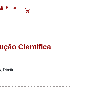
Entrar
dução Científica
s
Direito
,