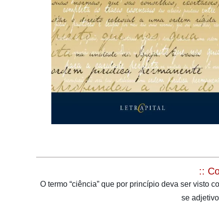
:: C
O termo “ciência” que por princípio deva ser vist
se adjetiv