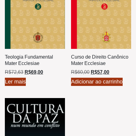
Teologia Fundamental
Curso de Direito Canônico
Mater Ecclesiae
Mater Ecclesiae
R$
72,63
R$
69,00
R$
60,00
R$
57,00
Ler mais
Adicionar ao carrinho