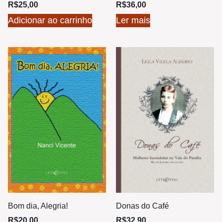
R$
25,00
R$
36,00
Adicionar ao carrinho
Ler mais
Bom dia, Alegria!
Donas do Café
R$
20,00
R$
32,90