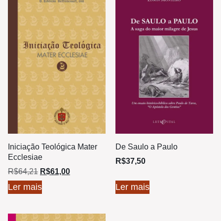
Iniciação Teológica Mater
De Saulo a Paulo
Ecclesiae
R$
37,50
R$
64,21
R$
61,00
Ler mais
Ler mais