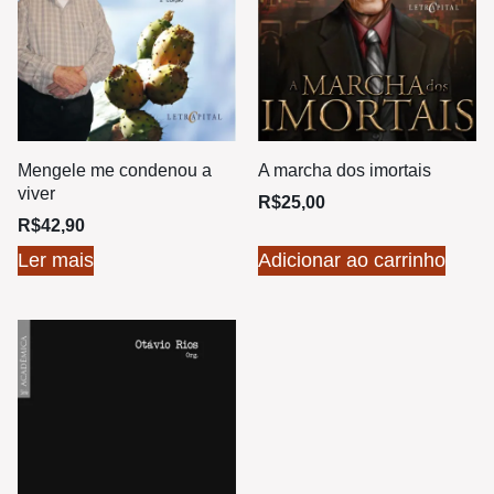
Mengele me condenou a
A marcha dos imortais
viver
R$
25,00
R$
42,90
Ler mais
Adicionar ao carrinho