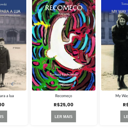
ra a lua
Recomeço
My Way
00
R$
25,00
R
IS
LER MAIS
L