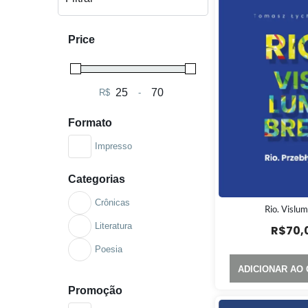
Price
R$
-
Minimum Price
Maximum Price
Formato
Impresso
Categorias
Crônicas
Rio. Vislu
Literatura
R$
70,
Poesia
ADICIONAR AO
Promoção