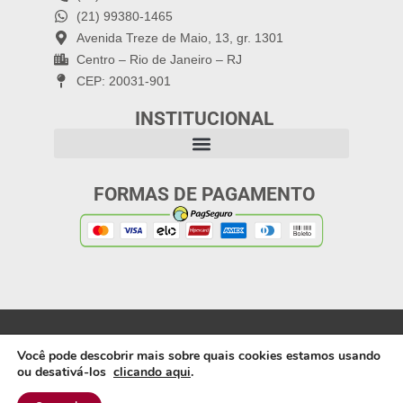
(21) 99380-1465
Avenida Treze de Maio, 13, gr. 1301
Centro – Rio de Janeiro – RJ
CEP: 20031-901
INSTITUCIONAL
FORMAS DE PAGAMENTO
Política de Privacidade
Copyright 2025: Letra
Você pode descobrir mais sobre quais cookies estamos usando
Capital Editora |
ou desativá-los
clicando aqui
.
Webdesign: Artífices