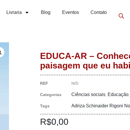
Livraria
Blog
Eventos
Contato
EDUCA-AR – Conhece
paisagem que eu habi
REF
N/D
Ciências sociais
Educação
Categorias
,
Adriza Schinaider Rigoni N
Tags
R$
0,00