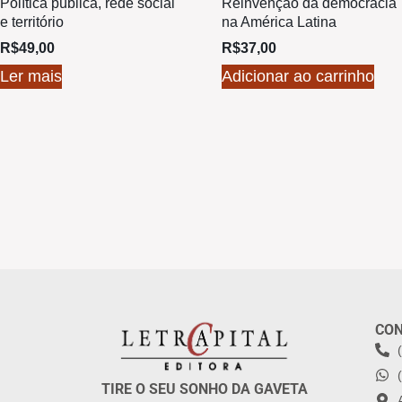
Política pública, rede social
Reinvenção da democracia
e território
na América Latina
R$
49,00
R$
37,00
Ler mais
Adicionar ao carrinho
CO
TIRE O SEU SONHO DA GAVETA