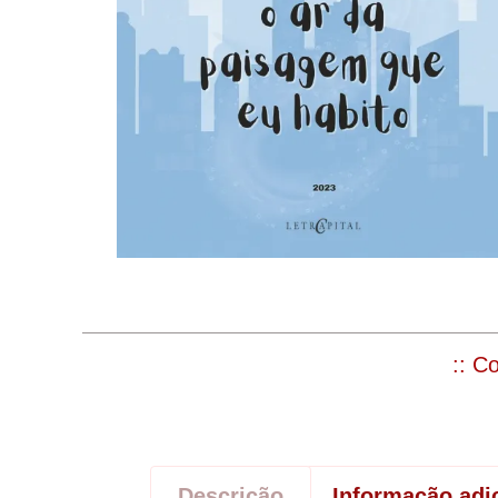
:: C
Descrição
Informação adi