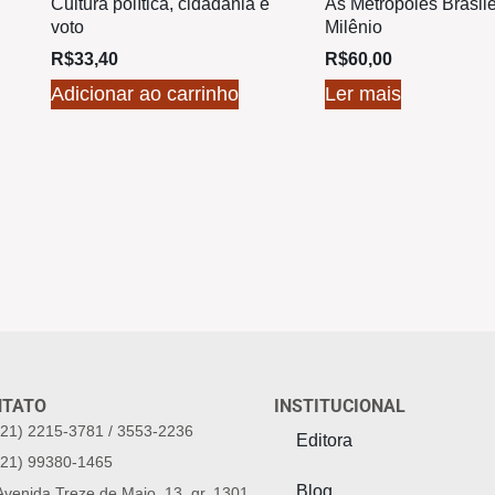
Cultura política, cidadania e
As Metrópoles Brasile
voto
Milênio
R$
33,40
R$
60,00
Adicionar ao carrinho
Ler mais
NTATO
INSTITUCIONAL
(21) 2215-3781 / 3553-2236
Editora
(21) 99380-1465
Blog
Avenida Treze de Maio, 13, gr. 1301