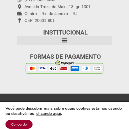
Avenida Treze de Maio, 13, gr. 1301
Centro – Rio de Janeiro – RJ
CEP: 20031-901
INSTITUCIONAL
FORMAS DE PAGAMENTO
Política de Privacidade
Copyright 2025: Letra
Você pode descobrir mais sobre quais cookies estamos usando
Capital Editora |
ou desativá-los
clicando aqui
.
Webdesign: Artífices
Produções
Concordo