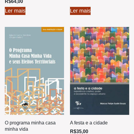
R$
64,00
Ler mais
Ler mais
O programa minha casa
A festa e a cidade
minha vida
R$
35,00