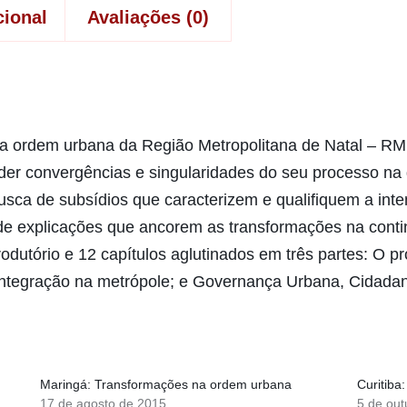
cional
Avaliações (0)
na ordem urbana da Região Metropolitana de Natal – RM
der convergências e singularidades do seu processo na
 busca de subsídios que caracterizem e qualifiquem a in
e explicações que ancorem as transformações na conti
trodutório e 12 capítulos aglutinados em três partes: O 
integração na metrópole; e Governança Urbana, Cidadan
Maringá: Transformações na ordem urbana
Curitiba
17 de agosto de 2015
5 de out