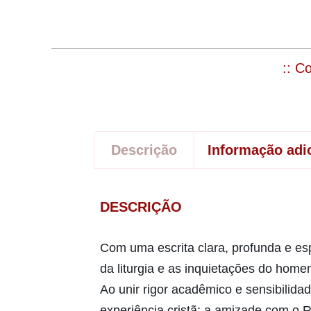
:: C
Descrição
Informação adi
DESCRIÇÃO
Com uma escrita clara, profunda e esp
da liturgia e as inquietações do ho
Ao unir rigor acadêmico e sensibilidad
experiência cristã: a amizade com o 