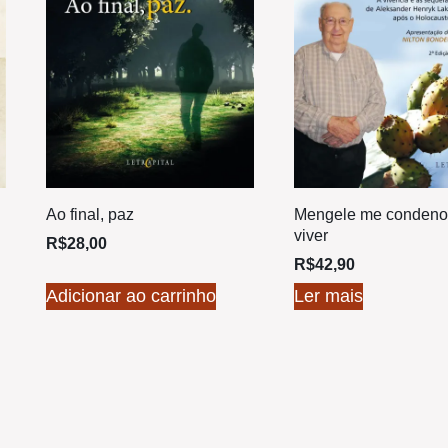
Ao final, paz
Mengele me condeno
viver
R$
28,00
R$
42,90
Adicionar ao carrinho
Ler mais