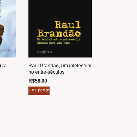
u a
Raul Brandão, um intelectual
no entre-séculos
R$
56,00
Ler mais