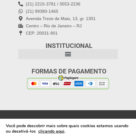
(21) 2215-3781 / 3553-2236
(21) 99380-1465
Avenida Treze de Maio, 13, gr. 1301
Centro – Rio de Janeiro – RJ
CEP: 20031-901
INSTITUCIONAL
FORMAS DE PAGAMENTO
Política de Privacidade
Copyright 2025: Letra
Você pode descobrir mais sobre quais cookies estamos usando
Capital Editora |
ou desativá-los
clicando aqui
.
Webdesign: Artífices