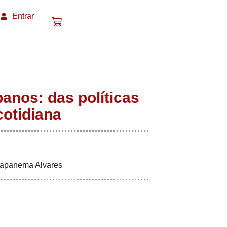
Entrar
anos: das políticas
cotidiana
Capanema Alvares