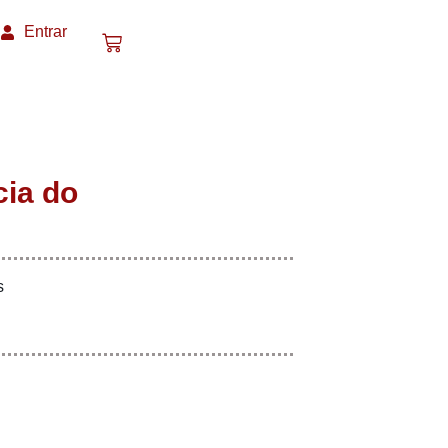
Entrar
cia do
s