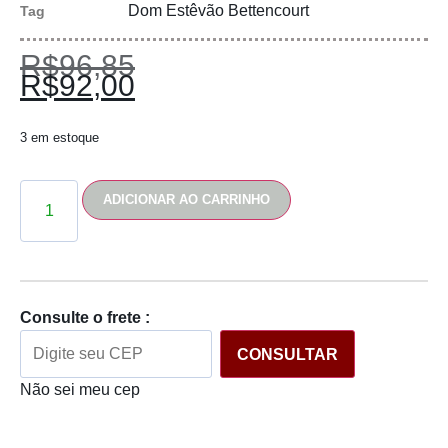
Dom Estêvão Bettencourt
Tag
R$
96,85
R$
92,00
3 em estoque
ADICIONAR AO CARRINHO
Consulte o frete :
CONSULTAR
Não sei meu cep