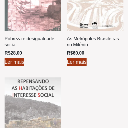
Pobreza e desigualdade
As Metrópoles Brasileiras
social
no Milênio
R$
28,00
R$
60,00
Ler mais
Ler mais