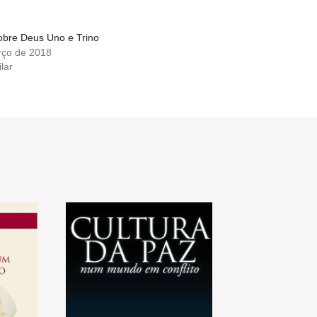
obre Deus Uno e Trino
rço de 2018
lar