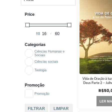
Price
R$
-
Minimum Price
Maximum Price
Categorias
Ciências Humanas e
Sociais
Ciências sociais
Teologia
Vida de Oração à luz
Deus Parte 2 – Jul
Promoção
R$
50,
Promoção
LER MA
FILTRAR
LIMPAR