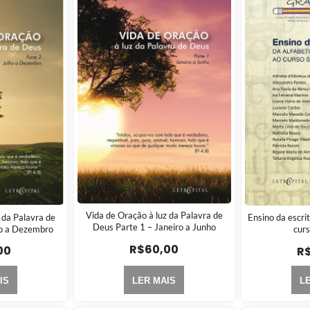
Vida de Oração à luz da Palavra de
 da Palavra de
Ensino da escrit
Deus Parte 1 – Janeiro a Junho
ho a Dezembro
curs
R$
60,00
00
R
IS
LER MAIS
L