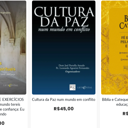
E EXERCÍCIOS
Cultura da Paz num mundo em conflito
Bíblia e Cateque
mundo tereis
educaç
R$
45,00
e confiança: Eu
R
undo
00