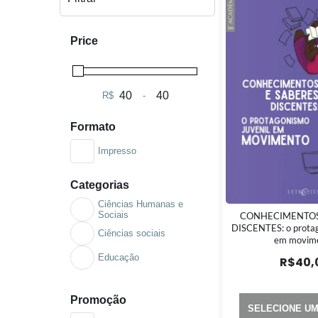
Price
R$
-
Minimum Price
Maximum Price
Formato
Impresso
Categorias
Ciências Humanas e
Sociais
CONHECIMENTOS
DISCENTES: o protag
Ciências sociais
em movim
Educação
R$
40,
Promoção
SELECIONE U