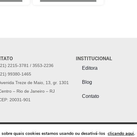
NTATO
INSTITUCIONAL
(21) 2215-3781 / 3553-2236
Editora
(21) 99380-1465
Blog
Avenida Treze de Maio, 13, gr. 1301
Centro – Rio de Janeiro – RJ
Contato
CEP: 20031-901
ign: Artífices Produções
s sobre quais cookies estamos usando ou desativá-los
clicando aqui
.