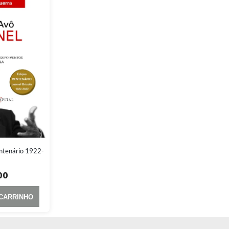
ntenário 1922-
00
 CARRINHO