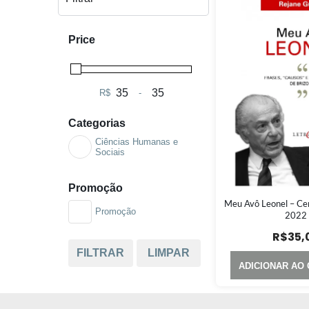
Price
R$
-
Minimum Price
Maximum Price
Categorias
Ciências Humanas e
Sociais
Promoção
Meu Avô Leonel – Ce
Promoção
2022
R$
35,
FILTRAR
LIMPAR
ADICIONAR AO