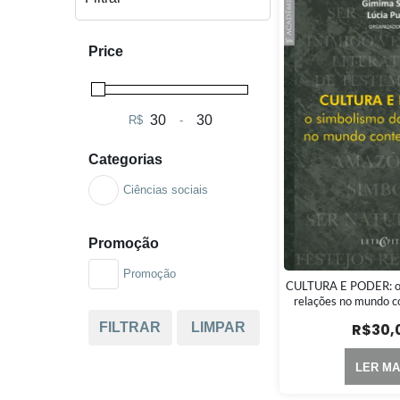
Price
R$
-
Minimum Price
Maximum Price
Categorias
Ciências sociais
Promoção
Promoção
CULTURA E PODER: o 
relações no mundo 
R$
30,
FILTRAR
LIMPAR
LER MA