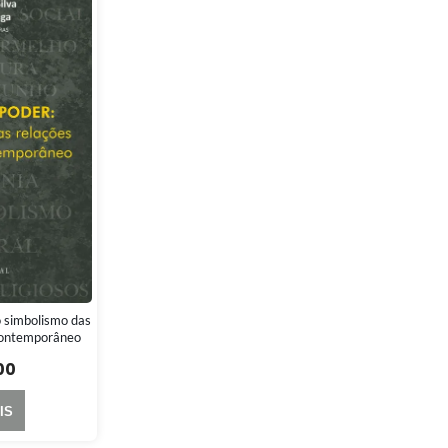
simbolismo das
contemporâneo
00
IS