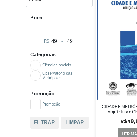
Price
R$
-
Minimum Price
Maximum Price
Categorias
Ciências sociais
Observatório das
Metrópoles
Promoção
Promoção
CIDADE E METRÓP
Arquitetura e Ci
R$
49,
FILTRAR
LIMPAR
LER MA