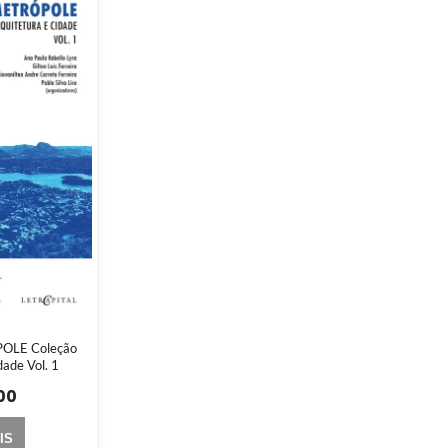
OLE Coleção
dade Vol. 1
00
IS