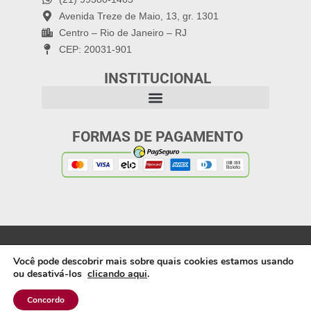
Avenida Treze de Maio, 13, gr. 1301
Centro – Rio de Janeiro – RJ
CEP: 20031-901
INSTITUCIONAL
FORMAS DE PAGAMENTO
Política de Privacidade
Copyright 2025: Letra
Você pode descobrir mais sobre quais cookies estamos usando
Capital Editora |
ou desativá-los
clicando aqui
.
Webdesign: Artífices
Produções
Concordo