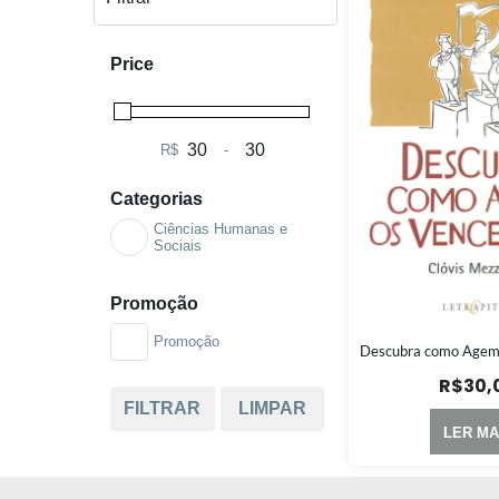
Price
R$
-
Minimum Price
Maximum Price
Categorias
Ciências Humanas e
Sociais
Promoção
Promoção
Descubra como Agem
R$
30,
FILTRAR
LIMPAR
LER MA