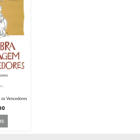
 os Vencedores
00
IS