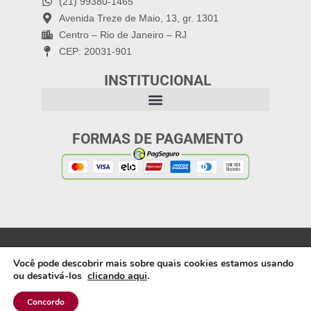
(21) 99380-1465
Avenida Treze de Maio, 13, gr. 1301
Centro – Rio de Janeiro – RJ
CEP: 20031-901
INSTITUCIONAL
FORMAS DE PAGAMENTO
Política de Privacidade
Copyright 2025: Letra
Você pode descobrir mais sobre quais cookies estamos usando
Capital Editora |
ou desativá-los
clicando aqui
.
Webdesign: Artífices
Produções
Concordo