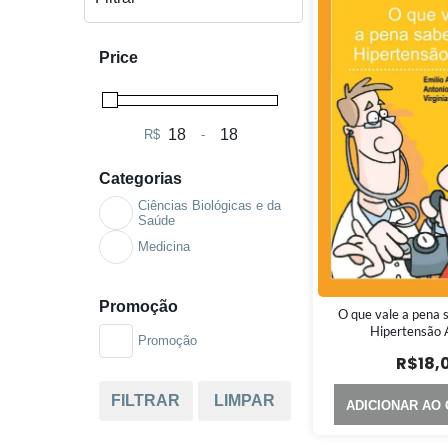
Price
R$
-
Minimum Price
Maximum Price
Categorias
Ciências Biológicas e da
Saúde
Medicina
Promoção
O que vale a pena 
Hipertensão A
Promoção
R$
18,
FILTRAR
LIMPAR
ADICIONAR AO