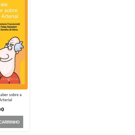
saber sobre a
rterial
00
 CARRINHO