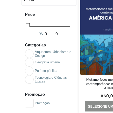
Price
R$
-
Minimum Price
Maximum Price
Categorias
Arquitetura, Urbanismo e
Design
Geografia urbana
Política pública
Tecnologia e Ciências
Metamorfoses met
Exatas
contemporâneas 
LATIN
Promoção
R$
0,
Promoção
SELECIONE U