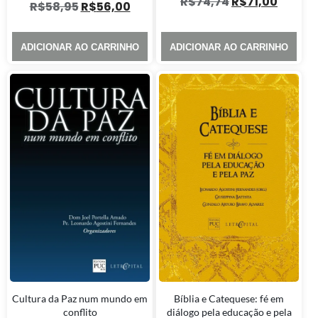
R$
74,74
R$
71,00
R$
58,95
R$
56,00
ADICIONAR AO CARRINHO
ADICIONAR AO CARRINHO
Cultura da Paz num mundo em
Bíblia e Catequese: fé em
conflito
diálogo pela educação e pela