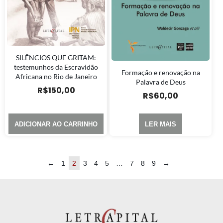
SILÊNCIOS QUE GRITAM:
testemunhos da Escravidão
Formação e renovação na
Africana no Rio de Janeiro
Palavra de Deus
R$
150,00
R$
60,00
ADICIONAR AO CARRINHO
LER MAIS
←
1
2
3
4
5
…
7
8
9
→