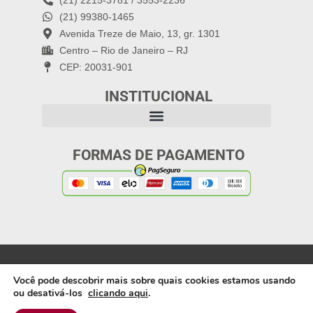
(21) 2215-3781 / 3553-2236
(21) 99380-1465
Avenida Treze de Maio, 13, gr. 1301
Centro – Rio de Janeiro – RJ
CEP: 20031-901
INSTITUCIONAL
FORMAS DE PAGAMENTO
Política de Privacidade
Copyright 2025: Letra
Você pode descobrir mais sobre quais cookies estamos usando
Capital Editora |
ou desativá-los
clicando aqui
.
Webdesign: Artífices