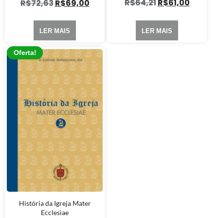
R$
64,21
R$
61,00
R$
72,63
R$
69,00
LER MAIS
LER MAIS
Oferta!
História da Igreja Mater
Ecclesiae