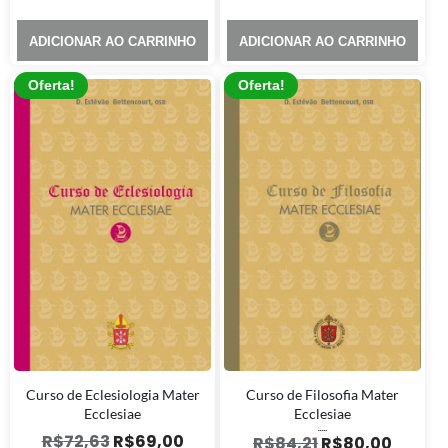
ADICIONAR AO CARRINHO
ADICIONAR AO CARRINHO
Oferta!
Oferta!
Curso de Eclesiologia Mater
Curso de Filosofia Mater
Ecclesiae
Ecclesiae
R$
72,63
R$
69,00
Avaliação
R$
84,21
R$
80,00
5.00
de 5